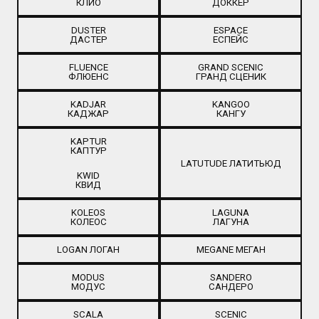
КЛИО
ДОККЕР
DUSTER
ESPACE
ДАСТЕР
ЕСПЕЙС
FLUENCE
GRAND SCENIC
ФЛЮЕНС
ГРАНД СЦЕНИК
KADJAR
KANGOO
КАДЖАР
КАНГУ
KAPTUR
КАПТУР
LATUTUDE ЛАТИТЬЮД
KWID
КВИД
KOLEOS
LAGUNA
КОЛЕОС
ЛАГУНА
LOGAN ЛОГАН
MEGANE МЕГАН
MODUS
SANDERO
МОДУС
САНДЕРО
SCALA
SCENIC