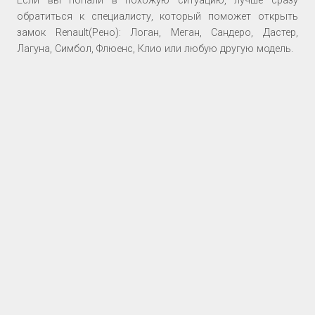
Если вы попали в похожую ситуацию, лучше сразу
обратиться к специалисту, который поможет открыть
замок Renault(Рено): Логан, Меган, Сандеро, Дастер,
Лагуна, Симбол, Флюенс, Клио или любую другую модель.