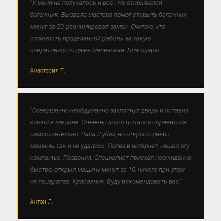
"У меня не получалось и всё.. Не открывался
багажник. Вызвала мастера помог открыть багажник
минут за 20, реанимировал замок. Считаю, что
стоимость проделанной работы за такую
оперативность даже маленькая. Благодарю."
Анастасия Т.
"Совершенно необдуманно захлопнул дверь и оставил
ключи в машине. Очееень долго пытался справиться
самостоятельно. Часа 3 убил, но открыть дверь
машины так и не удалось. Полез в интернет, нашел эту
компанию. Позвонил. Специалист приехал неожиданно
быстро, открыл машину минут за 10, ничего при этом
не поцарапав. Красавчик. Буду рекомендовать вас."
Антон Л.